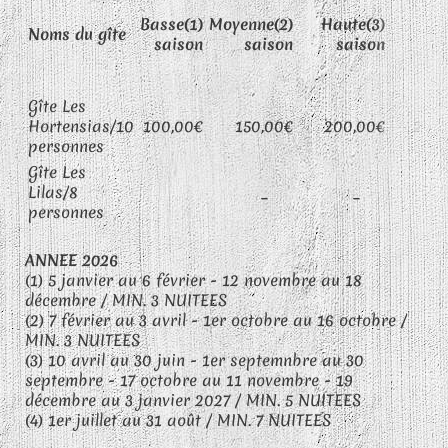
Trè
Basse(1)
Moyenne(2)
Haute(3)
Noms du gîte
ha
saison
saison
saison
sai
Gîte Les
Hortensias/10
100,00€
150,00€
200,00€
250,
personnes
Gîte Les
Lilas/8
_
_
personnes
ANNEE 2026
(1) 5 janvier au 6 février - 12 novembre au 18
décembre / MIN. 3 NUITEES
(2) 7 février au 3 avril - 1er octobre au 16 octobre /
MIN. 3 NUITEES
(3) 10 avril au 30 juin - 1er septemnbre au 30
septembre - 17 octobre au 11 novembre - 19
décembre au 3 janvier 2027 / MIN. 5 NUITEES
(4) 1er juillet au 31 août / MIN. 7 NUITEES