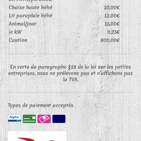
Chaise haute bébé
10,00€
Lit parapluie bébé
12,00€
Animal/jour
15,00€
le kW
0,25€
Caution
800,00€
En vertu du paragraphe §19 de la loi sur les petites
entreprises, nous ne prélevons pas et n'affichons pas
la TVA.
Types de paiement acceptés