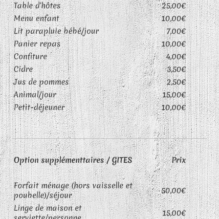
Table d'hôtes
25,00€
Menu enfant
10,00€
Lit parapluie bébé/jour
7,00€
Panier repas
10,00€
Confiture
4,00€
Cidre
3,50€
Jus de pommes
2,50€
Animal/jour
15,00€
Petit-déjeuner
10,00€
Option supplémenttaires / GITES
Prix
Forfait ménage (hors vaisselle et
50,00€
poubelle)/séjour
Linge de maison et
15,00€
serviette/personne