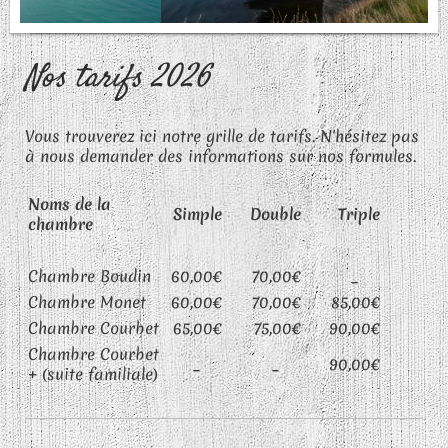
Nos tarifs 2026
Vous trouverez ici notre grille de tarifs. N'hésitez pas
à nous demander des informations sur nos formules.
Noms de la
Simple
Double
Triple
chambre
Chambre Boudin
60,00€
70,00€
_
Chambre Monet
60,00€
70,00€
85,00€
Chambre Courbet
65,00€
75,00€
90,00€
Chambre Courbet
_
_
90,00€
+ (suite familiale)